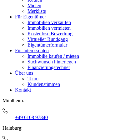
Mieten
Merkliste
Für Eigentümer
Immobilien verkaufen
Immobilien vermieten
Kostenlose Bewertung
Virtueller Rundgang
Eigentümerformular
Für Interessenten
Immobilie kaufen / mieten
Suchwunsch hinterlegen
Finanzierungsrechner
Über uns
Team
Kundenstimmen
Kontakt
Mühlheim:
+49 6108 97840
Hainburg: